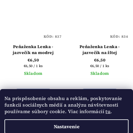
hviezdičiek.
KÓD:
837
KÓD:
834
Peňaženka Lenka -
Peňaženka Lenka -
jazvečík na modrej
jazvečík na žltej
€6,50
€6,50
Jednotková
Jednotková
€6,50 / 1 ks
€6,50 / 1 ks
cena:
cena:
Skladom
Skladom
Priemerné
Priemerné
hodnotenie
hodnotenie
produktu
produktu
Do košíka
Do košíka
Na prispôsobenie obsahu a reklám, poskytovanie
je
je
funkcií sociálnych médií a analýzu návštevnosti
5,0
5,0
používame súbory cookie. Viac informácií
tu
.
z
z
5
6
položiek celkom
5
O
hviezdičiek.
hviezdičiek.
Nastavenie
v
Z