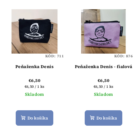
p
V
r
ý
o
p
d
i
u
s
k
p
t
KÓD:
711
KÓD:
876
r
o
o
Peňaženka Denis
Peňaženka Denis - fialová
v
d
€6,50
€6,50
u
Jednotková
Jednotková
€6,50 / 1 ks
€6,50 / 1 ks
k
cena:
cena:
Skladom
Skladom
t
Priemerné
o
hodnotenie
produktu
Do košíka
Do košíka
v
je
5,0
z