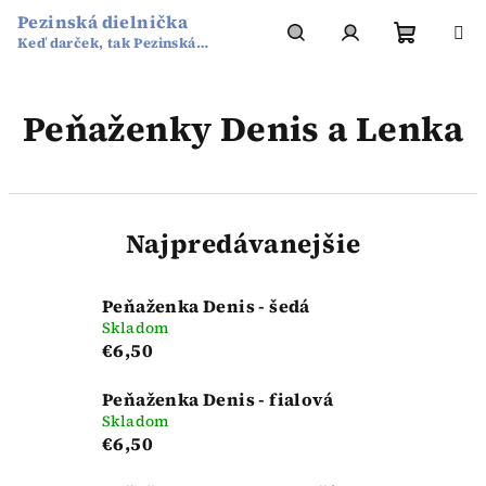
Prejsť
Pezinská dielnička
na
Keď darček, tak Pezinská
obsah
Nákup
Hľadať
Prihlásenie
dielnička
Peňaženky Denis a Lenka
košík
Najpredávanejšie
Peňaženka Denis - šedá
Skladom
€6,50
Peňaženka Denis - fialová
Skladom
€6,50