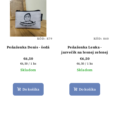
5
hviezdičiek.
KÓD:
879
KÓD:
840
Peňaženka Denis - šedá
Peňaženka Lenka -
jazvečík na lesnej zelenej
€6,50
€6,50
Jednotková
Jednotková
€6,50 / 1 ks
€6,50 / 1 ks
cena:
cena:
Skladom
Skladom
Priemerné
hodnotenie
produktu
Do košíka
Do košíka
je
5,0
z
5