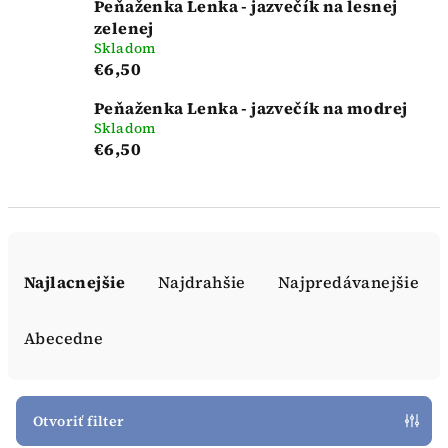
Peňaženka Lenka - jazvečík na lesnej
zelenej
Skladom
€6,50
Peňaženka Lenka - jazvečík na modrej
Skladom
€6,50
R
a
Najlacnejšie
Najdrahšie
Najpredávanejšie
d
e
Abecedne
n
i
e
Otvoriť filter