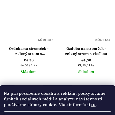
5
hviezdičiek.
KÓD:
687
KÓD:
681
Ozdoba na stromček -
Ozdoba na stromček -
zelený strom s
zelený strom s vločkou
hviezdičkou
€4,50
€4,50
Jednotková
Jednotková
€4,50 / 1 ks
€4,50 / 1 ks
cena:
cena:
Skladom
Skladom
Do košíka
Do košíka
Na prispôsobenie obsahu a reklám, poskytovanie
funkcií sociálnych médií a analýzu návštevnosti
používame súbory cookie. Viac informácií
tu
.
6
položiek celkom
O