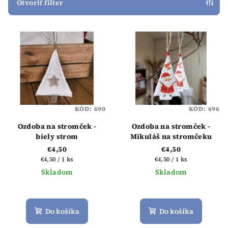
e
Otvoriť filter
p
V
r
ý
o
p
d
i
u
s
k
p
t
KÓD:
690
KÓD:
696
r
o
o
Ozdoba na stromček -
Ozdoba na stromček -
v
biely strom
Mikuláš na stromčeku
d
€4,50
€4,50
u
Jednotková
Jednotková
€4,50 / 1 ks
€4,50 / 1 ks
k
cena:
cena:
Skladom
Skladom
t
o
Do košíka
Do košíka
v