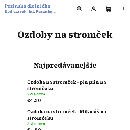
Prejsť
Pezinská dielnička
na
Keď darček, tak Pezinská
obsah
Nákup
Hľadať
Prihlásenie
dielnička
Ozdoby na stromček
košík
Najpredávanejšie
Ozdoba na stromček - pinguin na
stromčeku
Skladom
€4,50
Ozdoba na stromček - Mikuláš na
stromčeku
Skladom
€4,50