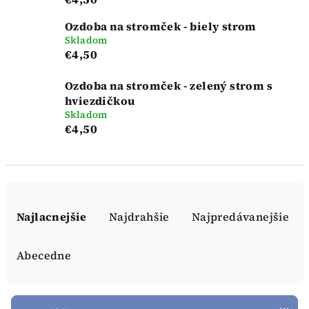
Ozdoba na stromček - biely strom
Skladom
€4,50
Ozdoba na stromček - zelený strom s
hviezdičkou
Skladom
€4,50
R
a
Najlacnejšie
Najdrahšie
Najpredávanejšie
d
e
Abecedne
n
i