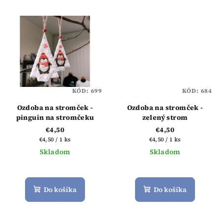
KÓD:
699
KÓD:
684
Ozdoba na stromček -
Ozdoba na stromček -
pinguin na stromčeku
zelený strom
€4,50
€4,50
Jednotková
Jednotková
€4,50 / 1 ks
€4,50 / 1 ks
cena:
cena:
Skladom
Skladom
Priemerné
hodnotenie
produktu
Do košíka
Do košíka
je
5,0
z