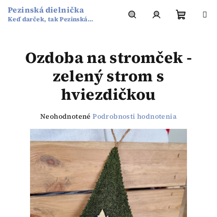
Prejsť
Pezinská dielnička
na
Keď darček, tak Pezinská
obsah
Nákup
Hľadať
Prihlásenie
dielnička
Ozdoba na stromček -
košík
zelený strom s
hviezdičkou
Priemerné
Neohodnotené
Podrobnosti hodnotenia
hodnotenie
produktu
je
0,0
z
5
hviezdičiek.