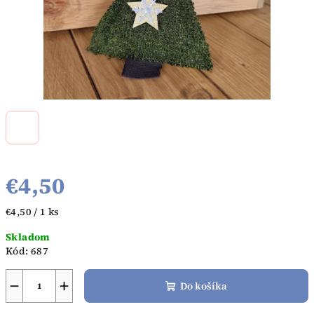
€4,50
Jednotková
€4,50 / 1 ks
cena:
Skladom
Kód:
687
−
+
Do košíka