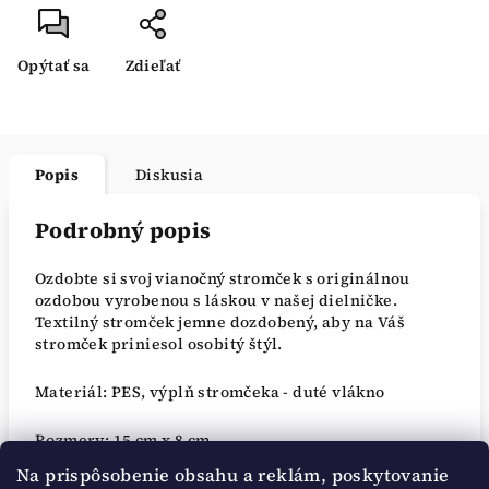
Opýtať sa
Zdieľať
Popis
Diskusia
Podrobný popis
Ozdobte si svoj vianočný stromček s originálnou
ozdobou vyrobenou s láskou v našej dielničke.
Textilný stromček jemne dozdobený, aby na Váš
stromček priniesol osobitý štýl.
Materiál: PES, výplň stromčeka - duté vlákno
Rozmery: 15 cm x 8 cm
Na prispôsobenie obsahu a reklám, poskytovanie
Údržba: neprať, nežehliť