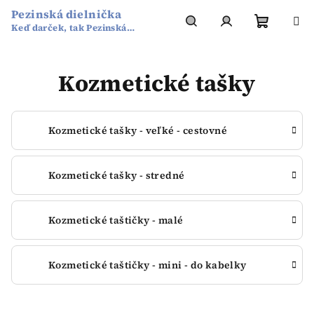
Prejsť
Pezinská dielnička
na
Keď darček, tak Pezinská
obsah
Nákup
Hľadať
Prihlásenie
dielnička
Kozmetické tašky
košík
Kozmetické tašky - veľké - cestovné
Kozmetické tašky - stredné
Kozmetické taštičky - malé
Kozmetické taštičky - mini - do kabelky