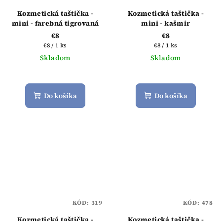
Kozmetická taštička -
Kozmetická taštička -
mini - farebná tigrovaná
mini - kašmir
€8
€8
Jednotková
Jednotková
€8 / 1 ks
€8 / 1 ks
cena:
cena:
Skladom
Skladom
Priemerné
hodnotenie
produktu
Do košíka
Do košíka
je
3,7
z
5
hviezdičiek.
KÓD:
319
KÓD:
478
Kozmetická taštička -
Kozmetická taštička -