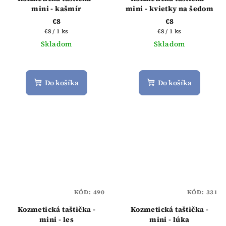
mini - kašmír
mini - kvietky na šedom
€8
€8
Jednotková
Jednotková
€8 / 1 ks
€8 / 1 ks
cena:
cena:
Skladom
Skladom
Priemerné
Priemerné
hodnotenie
hodnotenie
produktu
produktu
Do košíka
Do košíka
je
je
5,0
4,5
z
z
5
5
hviezdičiek.
hviezdičiek.
KÓD:
490
KÓD:
331
Kozmetická taštička -
Kozmetická taštička -
mini - les
mini - lúka