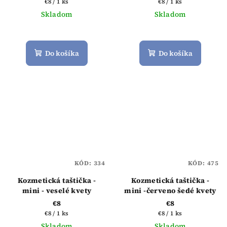
Jednotková
Jednotková
€8 / 1 ks
€8 / 1 ks
cena:
cena:
Skladom
Skladom
Priemerné
hodnotenie
produktu
Do košíka
Do košíka
je
5,0
z
5
hviezdičiek.
KÓD:
334
KÓD:
475
Kozmetická taštička -
Kozmetická taštička -
mini - veselé kvety
mini -červeno šedé kvety
€8
€8
Jednotková
Jednotková
€8 / 1 ks
€8 / 1 ks
cena:
cena:
Skladom
Skladom