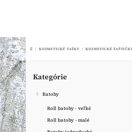
Prejsť
na
obsah
/
KOZMETICKÉ TAŠKY
/
KOZMETICKÉ TAŠTIČKY 
DOMOV
B
o
Kategórie
Preskočiť
kategórie
č
Batohy
n
ý
Roll batohy - veľké
p
Roll batohy - malé
Batohy jednoduché