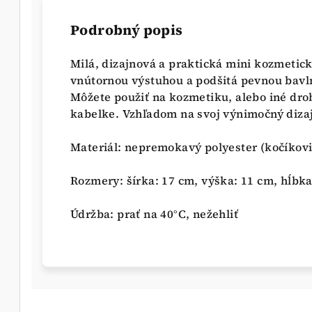
Podrobný popis
Milá, dizajnová a praktická mini kozmeti
vnútornou výstuhou a podšitá pevnou bavln
Môžete použiť na kozmetiku, alebo iné drob
kabelke. Vzhľadom na svoj výnimočný diza
Materiál: nepremokavý polyester (kočíkov
Rozmery: šírka: 17 cm, výška: 11 cm, hĺbk
Údržba: prať na 40°C, nežehliť