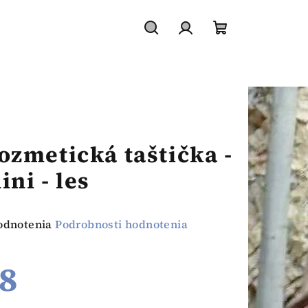
Hľadať
Prihlásenie
Nákupný
košík
ozmetická taštička -
ini - les
emerné
odnotenia
Podrobnosti hodnotenia
notenie
duktu
8