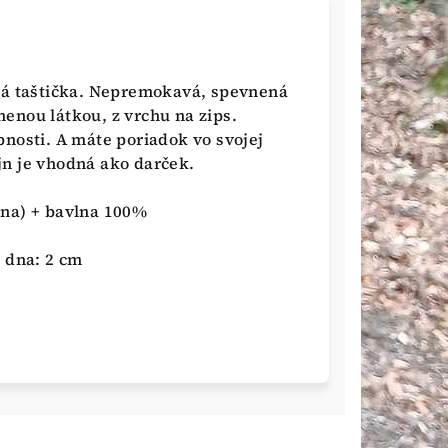
cká taštička. Nepremokavá, spevnená
enou látkou, z vrchu na zips.
nosti. A máte poriadok vo svojej
jn je vhodná ako darček.
ina) + bavlna 100%
a dna: 2 cm