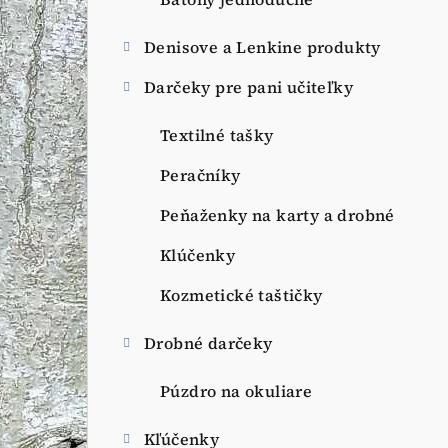
a
n
Denisove a Lenkine produkty
e
Darčeky pre pani učiteľky
l
Textilné tašky
Peračníky
Peňaženky na karty a drobné
Klúčenky
Kozmetické taštičky
Drobné darčeky
Púzdro na okuliare
Kľúčenky