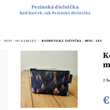
Pezinská dielnička
Keď darček, tak Pezinská dielnička
- MINI - DO KABELKY
/
KOZMETICKÁ TAŠTIČKA - MINI - LES
K
m
Pri
2 h
hod
pro
€
je
5,0
z