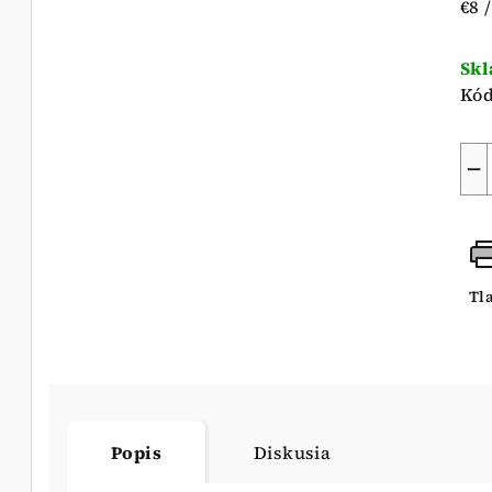
Jed
€8 
5
cen
hvi
Sk
Kód
−
Tl
Popis
Diskusia