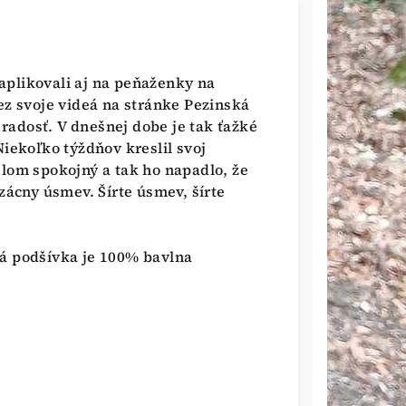
aplikovali aj na peňaženky na
ez svoje videá na stránke Pezinská
a radosť. V dnešnej dobe je tak ťažké
Niekoľko týždňov kreslil svoj
elom spokojný a tak ho napadlo, že
 vzácny úsmev.
Šírte úsmev, šírte
ná podšívka je 100% bavlna