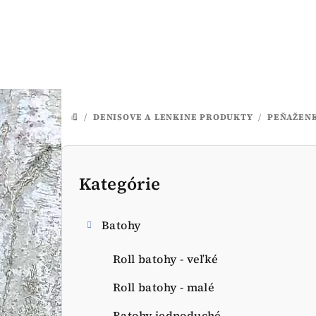
Prejsť
na
obsah
/
DENISOVE A LENKINE PRODUKTY
/
PEŇAŽENK
DOMOV
B
o
Kategórie
Preskočiť
kategórie
č
Batohy
n
ý
Roll batohy - veľké
p
Roll batohy - malé
Batohy jednoduché