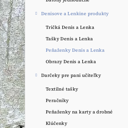
a
n
Denisove a Lenkine produkty
e
Tričká Denis a Lenka
l
Tašky Denis a Lenka
Peňaženky Denis a Lenka
Obrazy Denis a Lenka
Darčeky pre pani učiteľky
Textilné tašky
Peračníky
Peňaženky na karty a drobné
Klúčenky