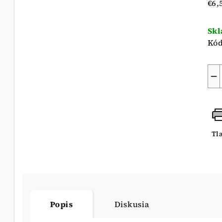
Jed
€6,
5
cen
hvi
Sk
Kód
−
Tl
Popis
Diskusia