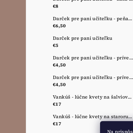
€8
Darček pre pani učiteľku - peňaženka - nová lúka
€6,50
Darček pre pani učiteľku
€5
Darček pre pani učiteľku - prívesok na kľúče - zelená
€4,50
Darček pre pani učiteľku - prívesok na kľúče - ružový
€4,50
Vankúš - lúčne kvety na šalviovej zelenej
€17
Vankúš - lúčne kvety na staroružovej
€17
Na prispôs