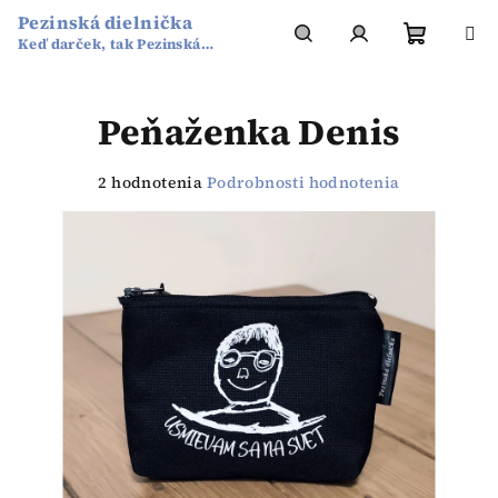
Prejsť
Pezinská dielnička
na
Keď darček, tak Pezinská
obsah
Nákup
Hľadať
Prihlásenie
dielnička
Peňaženka Denis
košík
Priemerné
2 hodnotenia
Podrobnosti hodnotenia
hodnotenie
produktu
je
5,0
z
5
hviezdičiek.