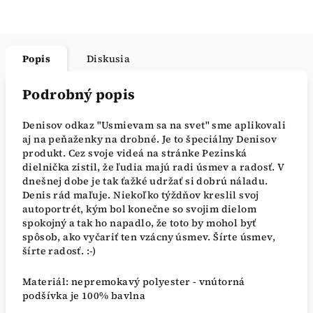
Popis
Diskusia
Podrobný popis
Denisov odkaz "Usmievam sa na svet" sme aplikovali
aj na peňaženky na drobné. J
e to špeciálny Denisov
produkt. Cez svoje videá na stránke Pezinská
dielnička zistil, že ľudia majú radi úsmev a radosť. V
dnešnej dobe je tak ťažké udržať si dobrú náladu.
Denis rád maľuje. Niekoľko týždňov kreslil svoj
autoportrét, kým bol konečne so svojim dielom
spokojný a tak ho napadlo, že toto by mohol byť
spôsob, ako vyčariť ten vzácny úsmev.
Šírte úsmev,
šírte radosť. :-)
Materiál: nepremokavý polyester - vnútorná
podšívka je 100% bavlna