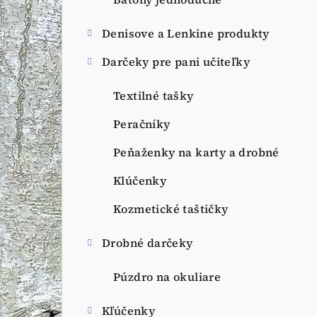
a
n
Denisove a Lenkine produkty
e
Darčeky pre pani učiteľky
l
Textilné tašky
Peračníky
Peňaženky na karty a drobné
Klúčenky
Kozmetické taštičky
Drobné darčeky
Púzdro na okuliare
Kľúčenky