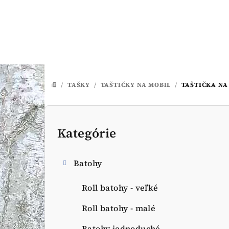
Prejsť
na
obsah
/
TAŠKY
/
TAŠTIČKY NA MOBIL
/
TAŠTIČKA NA
DOMOV
B
o
Kategórie
Preskočiť
kategórie
č
Batohy
n
ý
Roll batohy - veľké
p
Roll batohy - malé
Batohy jednoduché