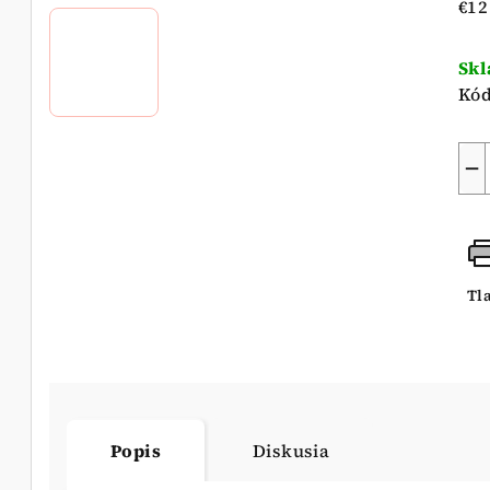
Jed
€12
5
cen
hvi
Sk
Kód
−
Tl
Popis
Diskusia