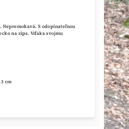
u. Nepremokavá. S odopínateľnou
ecko na zips. Vďaka svojmu
13 cm