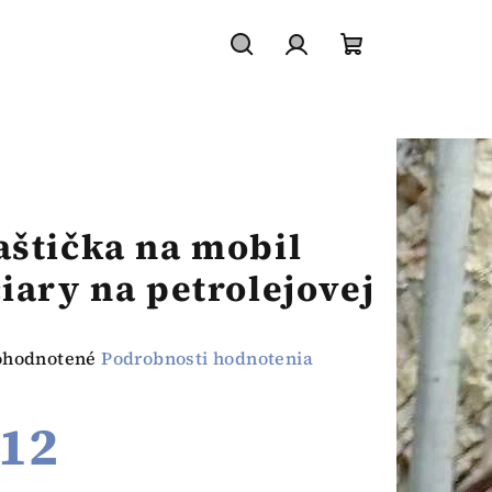
Hľadať
Prihlásenie
Nákupný
košík
aštička na mobil
čiary na petrolejovej
emerné
ohodnotené
Podrobnosti hodnotenia
notenie
duktu
12