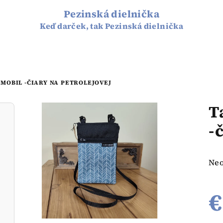
Pezinská dielnička
Keď darček, tak Pezinská dielnička
 MOBIL -ČIARY NA PETROLEJOVEJ
T
-
Pri
Ne
hod
pro
€
je
0,0
z