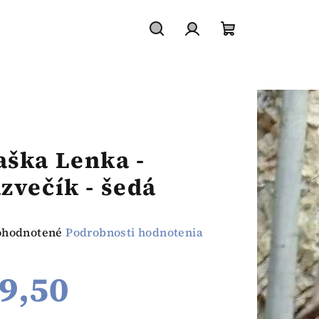
Hľadať
Prihlásenie
Nákupný
košík
aška Lenka -
azvečík - šedá
emerné
ohodnotené
Podrobnosti hodnotenia
notenie
duktu
9,50