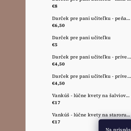
€8
Darček pre pani učiteľku - peňaženka - nová lúka
€6,50
Darček pre pani učiteľku
€5
Darček pre pani učiteľku - prívesok na kľúče - zelená
€4,50
Darček pre pani učiteľku - prívesok na kľúče - ružový
€4,50
Vankúš - lúčne kvety na šalviovej zelenej
€17
Vankúš - lúčne kvety na staroružovej
€17
Na prispôs