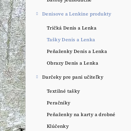
a
n
Denisove a Lenkine produkty
e
Tričká Denis a Lenka
l
Tašky Denis a Lenka
Peňaženky Denis a Lenka
Obrazy Denis a Lenka
Darčeky pre pani učiteľky
Textilné tašky
Peračníky
Peňaženky na karty a drobné
Klúčenky