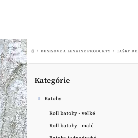
Prejsť
na
obsah
/
DENISOVE A LENKINE PRODUKTY
/
TAŠKY DE
DOMOV
B
o
Kategórie
Preskočiť
kategórie
č
Batohy
n
ý
Roll batohy - veľké
p
Roll batohy - malé
Batohy jednoduché