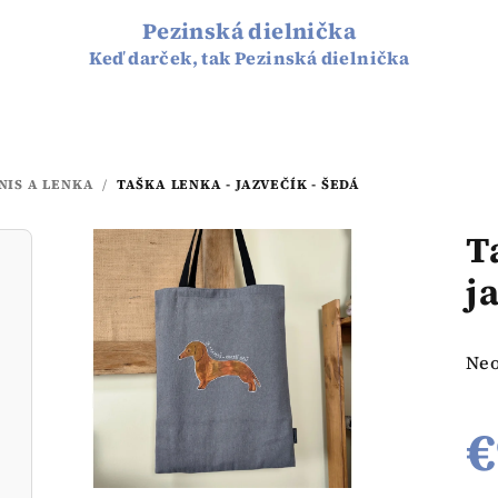
Pezinská dielnička
Keď darček, tak Pezinská dielnička
NIS A LENKA
/
TAŠKA LENKA - JAZVEČÍK - ŠEDÁ
T
j
Pri
Ne
hod
pro
€
je
0,0
z