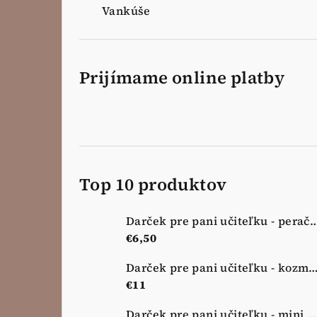
Vankúše
Prijímame online platby
Top 10 produktov
Darček pre pani učiteľku - peračník - 
€6,50
Darček pre pani učiteľku - kozmetická taštička - no
€11
Darček pre pani učiteľku - mini kozmetická taštička - nová lúka