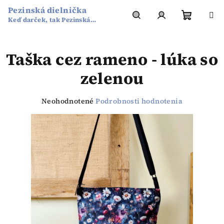
Prejsť
Pezinská dielnička
na
Keď darček, tak Pezinská
obsah
Nákup
Hľadať
Prihlásenie
dielnička
Taška cez rameno - lúka so
košík
zelenou
Priemerné
Neohodnotené
Podrobnosti hodnotenia
hodnotenie
produktu
je
0,0
z
5
hviezdičiek.