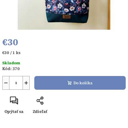
€30
Jednotková
€30 / 1 ks
cena:
Skladom
Kód:
370
−
+
Do košíka
Opýtať sa
Zdieľať