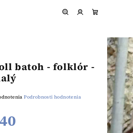
Hľadať
Prihlásenie
Nákupný
košík
oll batoh - folklór -
alý
emerné
odnotenia
Podrobnosti hodnotenia
notenie
duktu
40