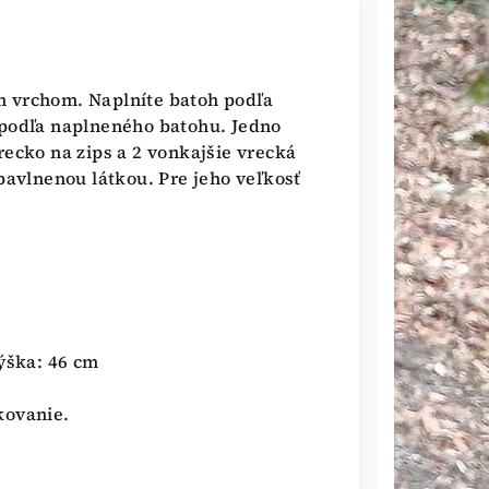
m vrchom. Naplníte batoh podľa
 podľa naplneného batohu. Jedno
recko na zips a 2 vonkajšie vrecká
 bavlnenou látkou. Pre jeho veľkosť
ýška: 46 cm
 kovanie.