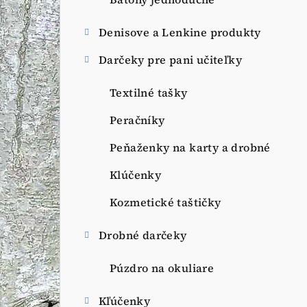
a
n
Denisove a Lenkine produkty
e
Darčeky pre pani učiteľky
l
Textilné tašky
Peračníky
Peňaženky na karty a drobné
Klúčenky
Kozmetické taštičky
Drobné darčeky
Púzdro na okuliare
Kľúčenky