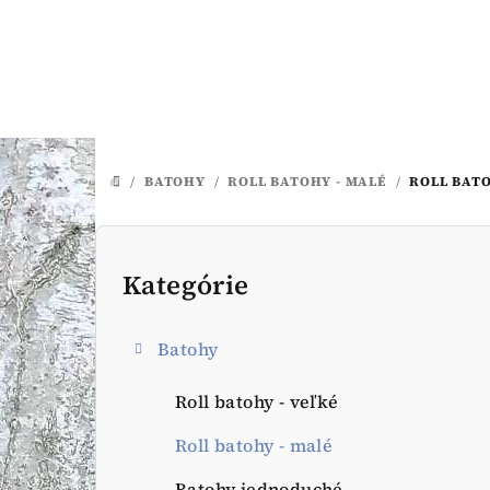
Prejsť
na
obsah
/
BATOHY
/
ROLL BATOHY - MALÉ
/
ROLL BATO
DOMOV
B
o
Kategórie
Preskočiť
kategórie
č
Batohy
n
ý
Roll batohy - veľké
p
Roll batohy - malé
Batohy jednoduché