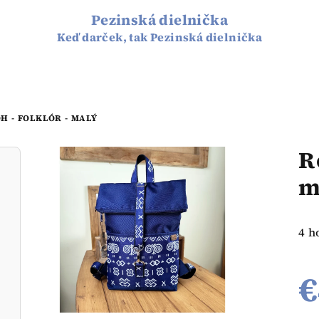
Pezinská dielnička
Keď darček, tak Pezinská dielnička
H - FOLKLÓR - MALÝ
R
m
Pri
4 h
hod
pro
€
je
5,0
z