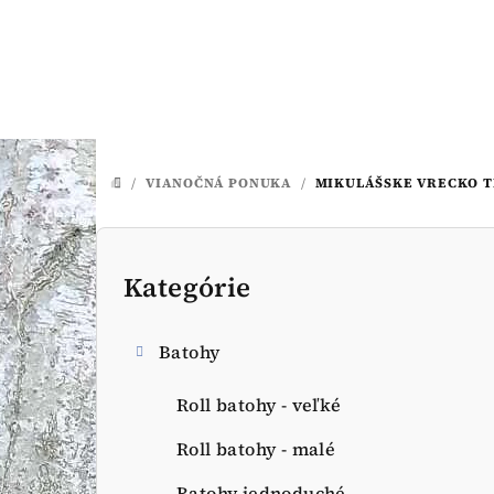
Prejsť
na
obsah
/
VIANOČNÁ PONUKA
/
MIKULÁŠSKE VRECKO TE
DOMOV
B
o
Kategórie
Preskočiť
kategórie
č
Batohy
n
ý
Roll batohy - veľké
p
Roll batohy - malé
Batohy jednoduché