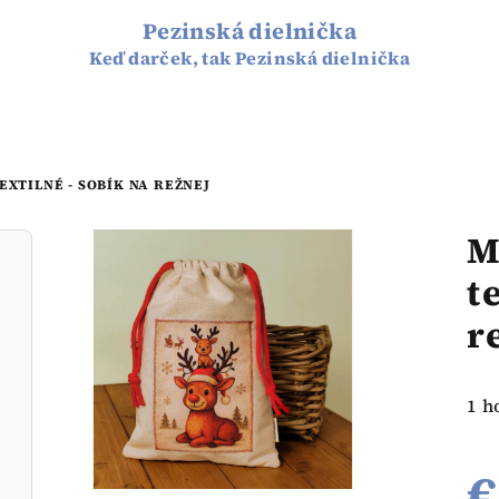
Pezinská dielnička
Keď darček, tak Pezinská dielnička
XTILNÉ - SOBÍK NA REŽNEJ
M
t
r
Pri
1 h
hod
pro
€
je