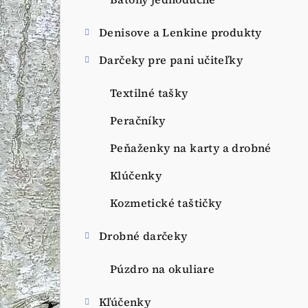
a
n
Denisove a Lenkine produkty
e
Darčeky pre pani učiteľky
l
Textilné tašky
Peračníky
Peňaženky na karty a drobné
Klúčenky
Kozmetické taštičky
Drobné darčeky
Púzdro na okuliare
Kľúčenky