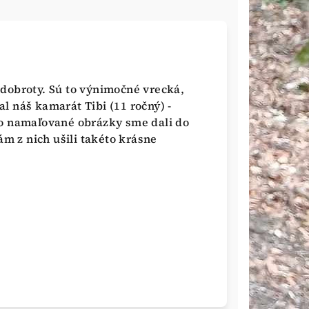
dobroty. Sú to výnimočné vrecká,
l náš kamarát Tibi (11 ročný) -
to namaľované obrázky sme dali do
ám z nich ušili takéto krásne