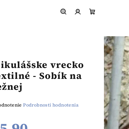
Hľadať
Prihlásenie
Nákupný
košík
ikulášske vrecko
extilné - Sobík na
ežnej
emerné
odnotenie
Podrobnosti hodnotenia
notenie
duktu
5,90