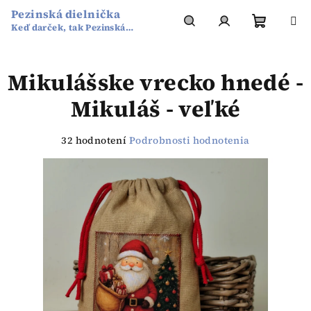
Prejsť
Pezinská dielnička
na
Keď darček, tak Pezinská
obsah
Nákup
Hľadať
Prihlásenie
dielnička
Mikulášske vrecko hnedé -
košík
Mikuláš - veľké
Priemerné
32 hodnotení
Podrobnosti hodnotenia
hodnotenie
produktu
je
3,3
z
5
hviezdičiek.