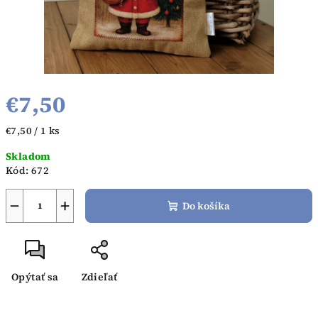
€7,50
Jednotková
€7,50 / 1 ks
cena:
Skladom
Kód:
672
−
+
Do košíka
Opýtať sa
Zdieľať