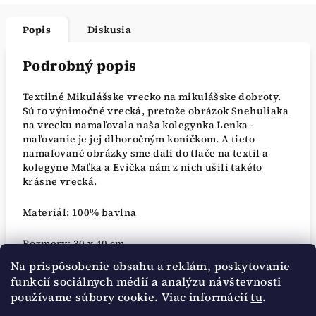
Popis
Diskusia
Podrobný popis
Textilné Mikulášske vrecko na mikulášske dobroty.
Sú to výnimočné vrecká, pretože obrázok Snehuliaka
na vrecku namaľovala naša kolegynka Lenka -
maľovanie je jej dlhoročným koníčkom. A tieto
namaľované obrázky sme dali do tlače na textil a
kolegyne Maťka a Evička nám z nich ušili takéto
krásne vrecká.
Materiál: 100% bavlna
Rozmery: 30 x 40 cm
Na prispôsobenie obsahu a reklám, poskytovanie
Údržba: prať na 40°C, žehliť na 100°C
funkcií sociálnych médií a analýzu návštevnosti
používame súbory cookie. Viac informácií
tu
.