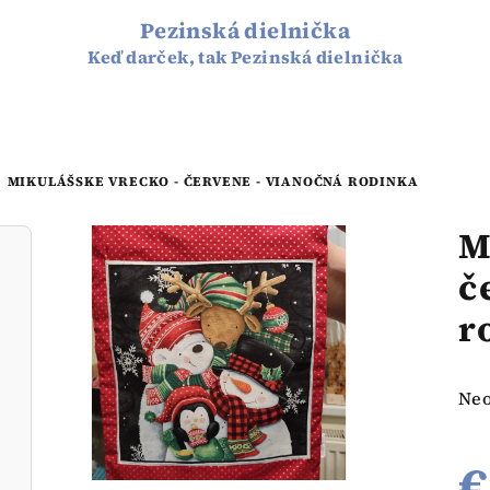
Pezinská dielnička
Keď darček, tak Pezinská dielnička
MIKULÁŠSKE VRECKO - ČERVENE - VIANOČNÁ RODINKA
M
č
r
Pri
Ne
hod
pro
€
je