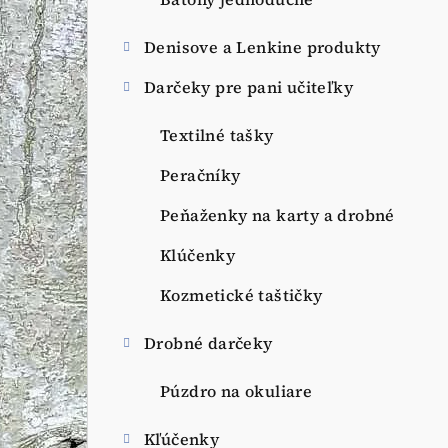
a
n
Denisove a Lenkine produkty
e
Darčeky pre pani učiteľky
l
Textilné tašky
Peračníky
Peňaženky na karty a drobné
Klúčenky
Kozmetické taštičky
Drobné darčeky
Púzdro na okuliare
Kľúčenky