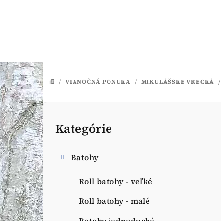
Prejsť
na
obsah
/
VIANOČNÁ PONUKA
/
MIKULÁŠSKE VRECKÁ
/
DOMOV
B
o
Kategórie
Preskočiť
kategórie
č
Batohy
n
ý
Roll batohy - veľké
p
Roll batohy - malé
Batohy jednoduché