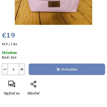
€19
Jednotková
€19 / 1 ks
cena:
Skladom
Kód:
364
−
+
Do košíka
Opýtať sa
Zdieľať