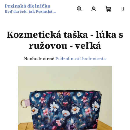
Prejsť
Pezinská dielnička
na
Keď darček, tak Pezinská
obsah
Nákup
Hľadať
Prihlásenie
dielnička
Kozmetická taška - lúka s
košík
ružovou - veľká
Priemerné
Neohodnotené
Podrobnosti hodnotenia
hodnotenie
produktu
je
0,0
z
5
hviezdičiek.