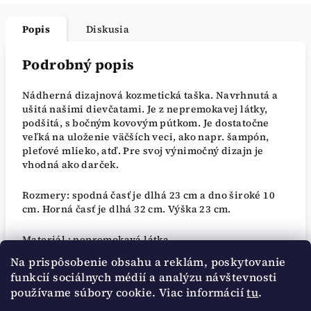
Popis
Diskusia
Podrobný popis
Nádherná dizajnová kozmetická taška. Navrhnutá a
ušitá našimi dievčatami. Je z nepremokavej látky,
podšitá, s bočným kovovým pútkom. Je dostatočne
veľká na uloženie väčších veci, ako napr. šampón,
pleťové mlieko, atď. Pre svoj výnimočný dizajn je
vhodná ako darček.
Rozmery: spodná časť je dlhá 23 cm a dno široké 10
cm. Horná časť je dlhá 32 cm. Výška 23 cm.
Materiál : nepremokavá látka.
Na prispôsobenie obsahu a reklám, poskytovanie
Ošetrenie : prať na 40 stupňov.
funkcií sociálnych médií a analýzu návštevnosti
používame súbory cookie. Viac informácií
tu
.