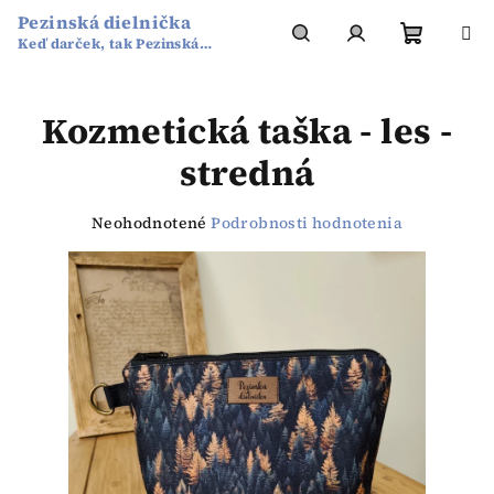
Prejsť
Pezinská dielnička
na
Keď darček, tak Pezinská
obsah
Nákup
Hľadať
Prihlásenie
dielnička
Kozmetická taška - les -
košík
stredná
Priemerné
Neohodnotené
Podrobnosti hodnotenia
hodnotenie
produktu
je
0,0
z
5
hviezdičiek.