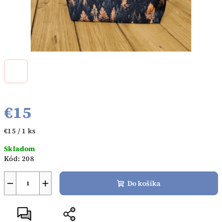
€15
Jednotková
€15 / 1 ks
cena:
Skladom
Kód:
208
−
+
Do košíka