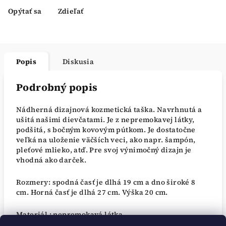
Opýtať sa
Zdieľať
Popis
Diskusia
Podrobný popis
Nádherná dizajnová kozmetická taška. Navrhnutá a
ušitá našimi dievčatami. Je z nepremokavej látky,
podšitá, s bočným kovovým pútkom. Je dostatočne
veľká na uloženie väčších veci, ako napr. šampón,
pleťové mlieko, atď. Pre svoj výnimočný dizajn je
vhodná ako darček.
Rozmery: spodná časť je dlhá 19 cm a dno široké 8
cm. Horná časť je dlhá 27 cm. Výška 20 cm.
Materiál : nepremokavá látka.