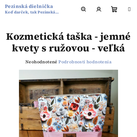
Prejsť
Pezinská dielnička
na
Keď darček, tak Pezinská
obsah
Nákup
Hľadať
Prihlásenie
dielnička
Kozmetická taška - jemné
košík
kvety s ružovou - veľká
Priemerné
Neohodnotené
Podrobnosti hodnotenia
hodnotenie
produktu
je
0,0
z
5
hviezdičiek.