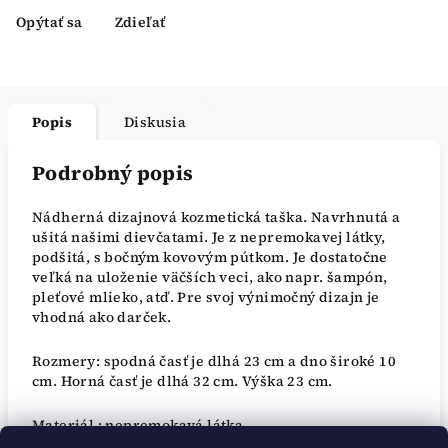
Opýtať sa
Zdieľať
Popis
Diskusia
Podrobný popis
Nádherná dizajnová kozmetická taška. Navrhnutá a
ušitá našimi dievčatami. Je z nepremokavej látky,
podšitá, s bočným kovovým pútkom. Je dostatočne
veľká na uloženie väčších veci, ako napr. šampón,
pleťové mlieko, atď. Pre svoj výnimočný dizajn je
vhodná ako darček.
Rozmery: spodná časť je dlhá 23 cm a dno široké 10
cm. Horná časť je dlhá 32 cm. Výška 23 cm.
Materiál : nepremokavá látka.