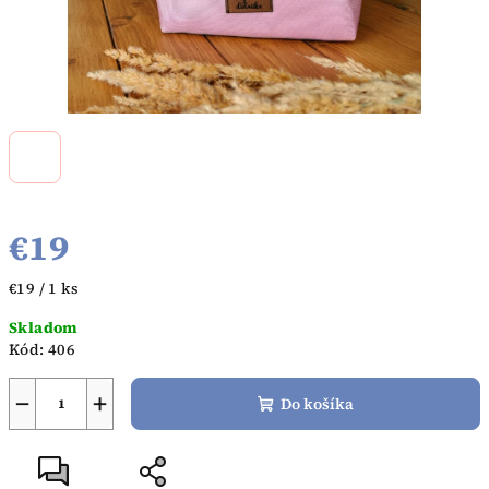
€19
Jednotková
€19 / 1 ks
cena:
Skladom
Kód:
406
−
+
Do košíka