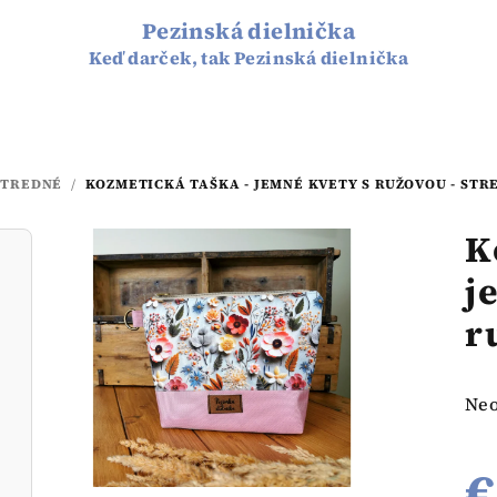
Pezinská dielnička
Keď darček, tak Pezinská dielnička
STREDNÉ
/
KOZMETICKÁ TAŠKA - JEMNÉ KVETY S RUŽOVOU - STR
K
j
r
Pri
Ne
hod
pro
€
je