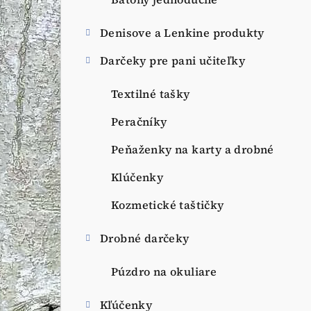
a
n
Denisove a Lenkine produkty
e
Darčeky pre pani učiteľky
l
Textilné tašky
Peračníky
Peňaženky na karty a drobné
Klúčenky
Kozmetické taštičky
Drobné darčeky
Púzdro na okuliare
Kľúčenky