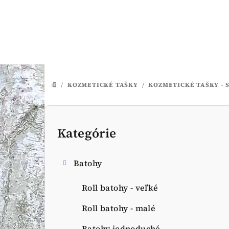
Prejsť
na
obsah
/
KOZMETICKÉ TAŠKY
/
KOZMETICKÉ TAŠKY - 
DOMOV
B
o
Kategórie
Preskočiť
kategórie
č
Batohy
n
ý
Roll batohy - veľké
p
Roll batohy - malé
Batohy jednoduché