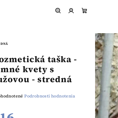
Hľadať
Prihlásenie
Nákupný
košík
EDNÁ
ozmetická taška -
emné kvety s
užovou - stredná
emerné
ohodnotené
Podrobnosti hodnotenia
notenie
duktu
16